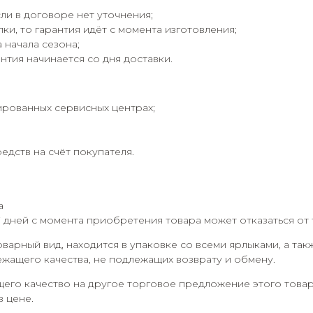
ли в договоре нет уточнения;
ки, то гарантия идёт с момента изготовления;
 начала сезона;
нтия начинается со дня доставки.
ированных сервисных центрах;
дств на счёт покупателя.
а
7 дней с момента приобретения товара может отказаться от 
оварный вид, находится в упаковке со всеми ярлыками, а та
ежащего качества, не подлежащих возврату и обмену.
его качество на другое торговое предложение этого товар
в цене.