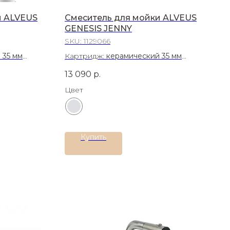
и ALVEUS
Смеситель для мойки ALVEUS
GENESIS JENNY
SKU:
1129066
 35 мм
Картридж:
керамический 35 мм
Материал:
Латунь
13 090
р.
Цвет
Купить