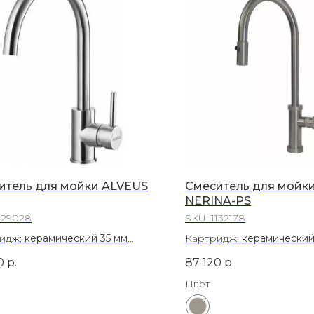
итель для мойки ALVEUS
Смеситель для мойк
NERINA-PS
129028
SKU:
1132178
идж:
керамический 35 мм
Картридж:
керамический
иал:
Латунь
Материал:
Латунь
0
р.
87 120
р.
Цвет