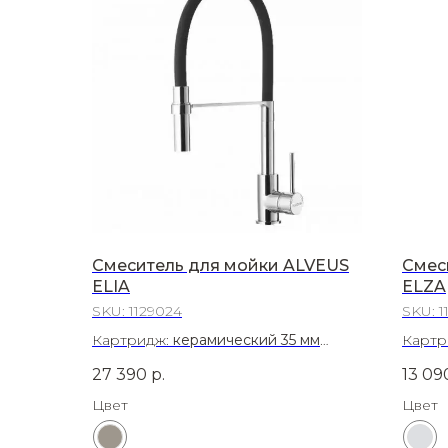
Смеситель для мойки ALVEUS
Смес
ELIA
ELZA
SKU:
1129024
SKU:
1
Картридж:
керамический 35 мм
Картр
Материал:
Латунь
Матер
27 390
р.
13 09
Цвет
Цвет