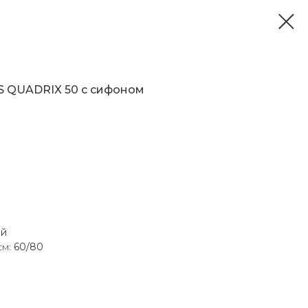
S QUADRIX 50 с сифоном
ый
см:
60/80