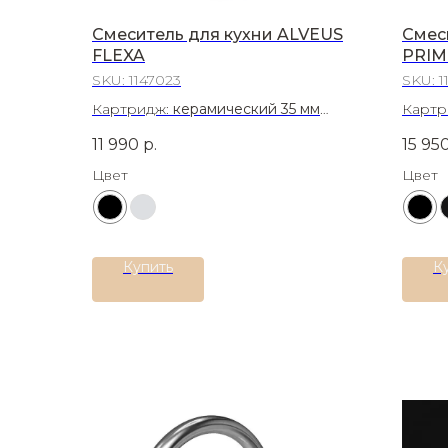
Смеситель для кухни ALVEUS
Смес
FLEXA
PRIM
SKU:
1147023
SKU:
1
Картридж:
керамический 35 мм
Картр
Материал:
Нержавеющая сталь 304
Матер
11 990
р.
15 95
Цвет
Цвет
Купить
К