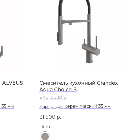
и ALVEUS
Смеситель кухонный Grandex
Aqua Choice-S
SKU:
902015
 35 мм
Картридж:
керамический 35 мм
Материал:
Латунь
31 500
р.
Цвет