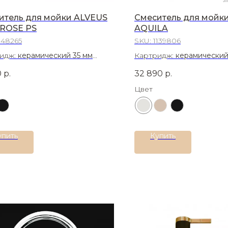
итель для мойки ALVEUS
Смеситель для мойк
ROSE PS
AQUILA
148265
SKU:
1139806
идж:
керамический 35 мм
Картридж:
керамический
иал:
Нержавеющая сталь 304
Материал:
Латунь
0
р.
32 890
р.
Цвет
упить
Купить