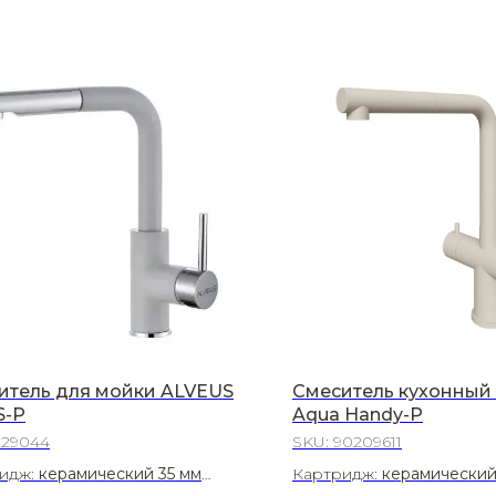
итель для мойки ALVEUS
Смеситель кухонный 
S-P
Aqua Handy-P
129044
SKU:
90209611
идж:
керамический 35 мм
Картридж:
керамический