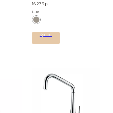
сталь AISI
Материал:
Латунь
16 236
р.
Цвет
Купить