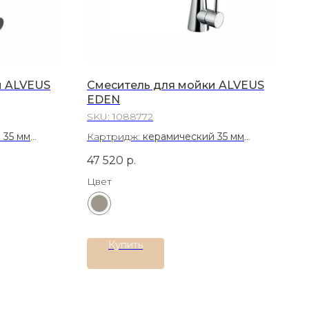
и ALVEUS
Смеситель для мойки ALVEUS
EDEN
SKU:
1088772
 35 мм
Картридж:
керамический 35 мм
сталь 304
Материал:
Латунь
47 520
р.
Цвет
Купить