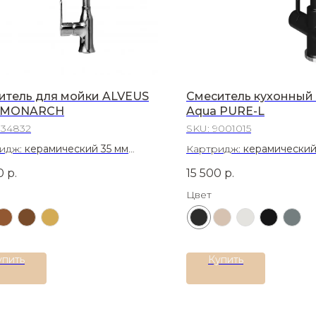
итель для мойки ALVEUS
Смеситель кухонный 
 MONARCH
Aqua PURE-L
134832
SKU:
9001015
идж:
керамический 35 мм
Картридж:
керамический
иал:
Латунь
Материал:
Нержавеющая 
0
р.
15 500
р.
304
Цвет
упить
Купить