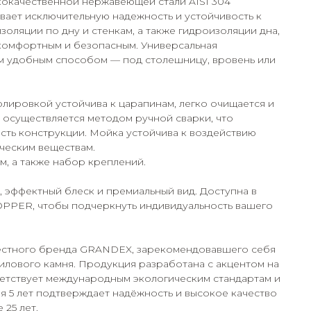
кокачественной нержавеющей стали AISI 304
ивает исключительную надежность и устойчивость к
ляции по дну и стенкам, а также гидроизоляции дна,
комфортным и безопасным. Универсальная
м удобным способом — под столешницу, вровень или
ировкой устойчива к царапинам, легко очищается и
 осуществляется методом ручной сварки, что
сть конструкции. Мойка устойчива к воздействию
ческим веществам.
м, а также набор креплений.
 эффектный блеск и премиальный вид. Доступна в
OPPER, чтобы подчеркнуть индивидуальность вашего
вестного бренда GRANDEX, зарекомендовавшего себя
илового камня. Продукция разработана с акцентом на
ветствует международным экологическим стандартам и
я 5 лет подтверждает надёжность и высокое качество
 25 лет.