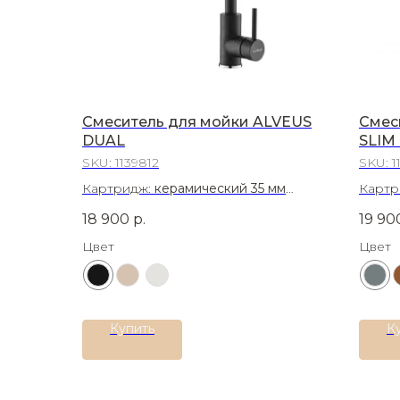
Смеситель для мойки ALVEUS
Смес
DUAL
SLIM
SKU:
1139812
SKU:
1
Картридж:
керамический 35 мм
Картр
Материал:
Латунь
Матер
18 900
р.
19 90
Цвет
Цвет
Купить
К