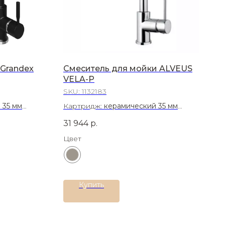
Grandex
Смеситель для мойки ALVEUS
VELA-P
SKU:
1132183
 35 мм
Картридж:
керамический 35 мм
сталь AISI
Материал:
Латунь
31 944
р.
Цвет
Купить