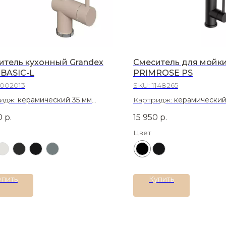
итель кухонный Grandex
Смеситель для мойк
 BASIC-L
PRIMROSE PS
002013
SKU:
1148265
идж:
керамический 35 мм
Картридж:
керамический
иал:
Нержавеющая сталь AISI
Материал:
Нержавеющая 
0
р.
15 950
р.
Цвет
упить
Купить