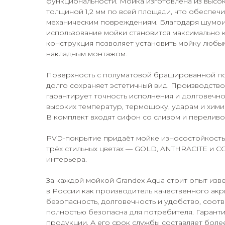
функциональности. Мойка изготовлена из высо
толщиной 1,2 мм по всей площади, что обеспеч
механическим повреждениям. Благодаря шумоизо
использование мойки становится максимально 
конструкция позволяет установить мойку любы
накладным монтажом.
Поверхность с полуматовой брашированной пол
долго сохраняет эстетичный вид. Производство
гарантирует точность исполнения и долговечно
высоких температур, термошоку, ударам и хими
В комплект входят сифон со сливом и переливо
PVD-покрытие придаёт мойке износостойкость,
трёх стильных цветах — GOLD, ANTHRACITE и C
интерьера.
За каждой мойкой Grandex Aqua стоит опыт из
в России как производитель качественного акр
безопасность, долговечность и удобство, соот
полностью безопасна для потребителя. Гаранти
продукции. А его срок службы составляет более