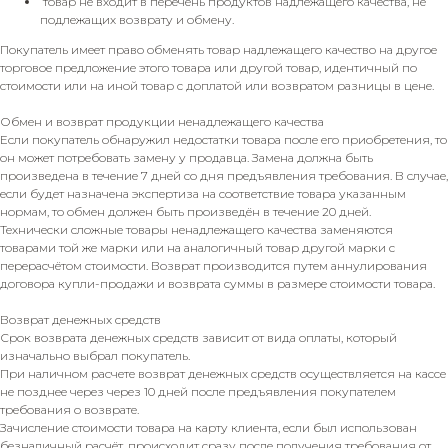
товар не входит в перечень продуктов надлежащего качества, не
подлежащих возврату и обмену.
Покупатель имеет право обменять товар надлежащего качество на другое
торговое предложение этого товара или другой товар, идентичный по
стоимости или на иной товар с доплатой или возвратом разницы в цене.
Обмен и возврат продукции ненадлежащего качества
Если покупатель обнаружил недостатки товара после его приобретения, то
он может потребовать замену у продавца. Замена должна быть
произведена в течение 7 дней со дня предъявления требования. В случае,
если будет назначена экспертиза на соответствие товара указанным
нормам, то обмен должен быть произведён в течение 20 дней.
Технически сложные товары ненадлежащего качества заменяются
товарами той же марки или на аналогичный товар другой марки с
перерасчётом стоимости. Возврат производится путем аннулирования
договора купли-продажи и возврата суммы в размере стоимости товара.
Возврат денежных средств
Срок возврата денежных средств зависит от вида оплаты, который
изначально выбрал покупатель.
При наличном расчете возврат денежных средств осуществляется на кассе
не позднее через через 10 дней после предъявления покупателем
требования о возврате.
Зачисление стоимости товара на карту клиента, если был использован
безналичный расчёт, происходит сразу после получения требования от