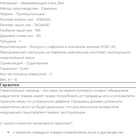
Материал - Нержавеющая сталь 304
Метод производства - Сварная
Форма - Прямоугольник
Размер мойки, мм - 405х525
Размер чаши, мм - 340х400
Глубина чаши мм - 195
Диаметр слива мм - 90
Толщина - 1
Комплектация - Выпуск с сифоном и клапаном автомат POP UP,
брендованная заглушка на перелив, крепежный комплект, инструкция,
гарантийный талон
Ориентация - Одинарная
Гарантия - 5 лет
Кол-во готовых отверстий - 2
Вес, кг - 6
Гарантия
Гарантийный период – это срок, во время которого клиент, обнаружив
недостаток товара имеет право потребовать от продавца или изготовителя
принять меры по устранению дефекта. Продавец должен устранить
недостатки, если не будет доказано, что они возникли вследствие
нарушений покупателем правил эксплуатации.
С какого момента начинается гарантия?
с момента передачи товара потребителю, если в договоре нет