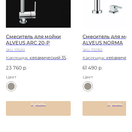
Смеситель для мойки
Смеситель для мой
ALVEUS ARC 20-P
ALVEUS NORMA
SKU:
1115261
SKU:
1132182
Картридж:
керамический 35
Картридж:
керамическ
мм
мм
23 760
р.
61 490
р.
Материал:
Латунь
Материал:
Латунь
Цвет
Цвет
Купить
Купить