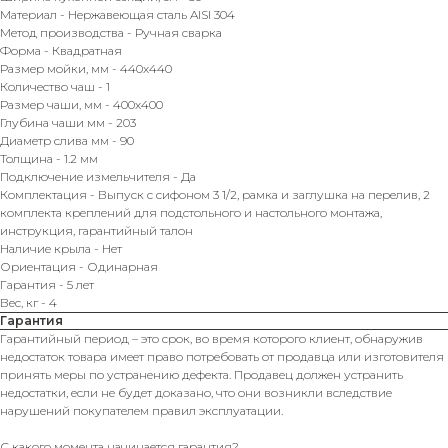
Материал - Нержавеющая сталь AISI 304
Метод производства - Ручная сварка
Форма - Квадратная
Размер мойки, мм - 440х440
Количество чаш - 1
Размер чаши, мм - 400х400
Глубина чаши мм - 203
Диаметр слива мм - 90
Толщина - 1.2 мм
Подключение измельчителя - Да
Комплектация - Выпуск с сифоном 3 1/2, рамка и заглушка на перелив, 2
комплекта креплений для подстольного и настольного монтажа,
инструкция, гарантийный талон
Наличие крыла - Нет
Ориентация - Одинарная
Гарантия - 5 лет
Вес, кг - 4
Гарантия
Гарантийный период – это срок, во время которого клиент, обнаружив
недостаток товара имеет право потребовать от продавца или изготовителя
принять меры по устранению дефекта. Продавец должен устранить
недостатки, если не будет доказано, что они возникли вследствие
нарушений покупателем правил эксплуатации.
С какого момента начинается гарантия?