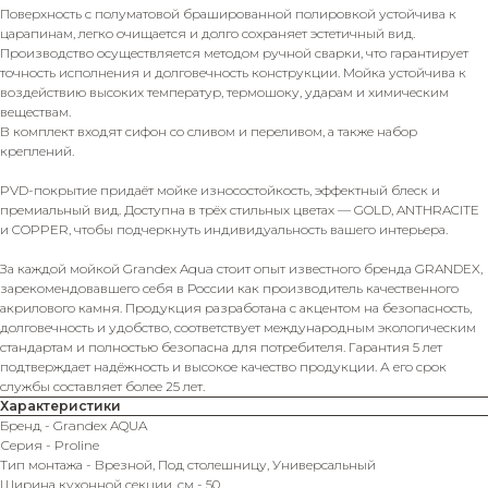
Поверхность с полуматовой брашированной полировкой устойчива к
царапинам, легко очищается и долго сохраняет эстетичный вид.
Производство осуществляется методом ручной сварки, что гарантирует
точность исполнения и долговечность конструкции. Мойка устойчива к
воздействию высоких температур, термошоку, ударам и химическим
веществам.
В комплект входят сифон со сливом и переливом, а также набор
креплений.
PVD-покрытие придаёт мойке износостойкость, эффектный блеск и
премиальный вид. Доступна в трёх стильных цветах — GOLD, ANTHRACITE
и COPPER, чтобы подчеркнуть индивидуальность вашего интерьера.
За каждой мойкой Grandex Aqua стоит опыт известного бренда GRANDEX,
зарекомендовавшего себя в России как производитель качественного
акрилового камня. Продукция разработана с акцентом на безопасность,
долговечность и удобство, соответствует международным экологическим
стандартам и полностью безопасна для потребителя. Гарантия 5 лет
подтверждает надёжность и высокое качество продукции. А его срок
службы составляет более 25 лет.
Характеристики
Бренд - Grandex AQUA
Серия - Proline
Тип монтажа - Врезной, Под столешницу, Универсальный
Ширина кухонной секции, см - 50