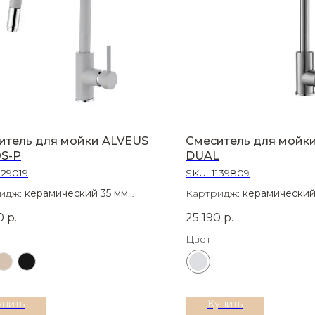
итель для мойки ALVEUS
Смеситель для мойк
S-P
DUAL
129019
SKU:
1139809
идж:
керамический 35 мм
Картридж:
керамический
иал:
Латунь
Материал:
Латунь
0
р.
25 190
р.
Цвет
упить
Купить