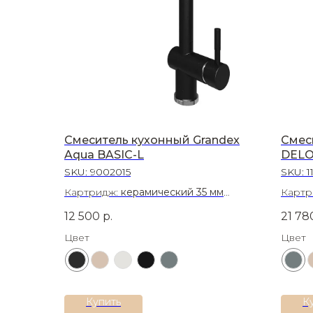
Смеситель кухонный Grandex
Смес
Aqua BASIC-L
DELO
SKU:
9002015
SKU:
1
Картридж:
керамический 35 мм
Картр
Материал:
Нержавеющая сталь AISI
Матер
12 500
р.
21 78
304
Цвет
Цвет
Купить
К