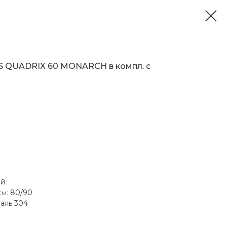
S QUADRIX 60 MONARCH в компл. с
ый
см:
80/90
аль 304