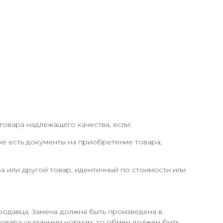
товара надлежащего качества, если:
кже есть документы на приобретение товара;
а или другой товар, идентичный по стоимости или
родавца. Замена должна быть произведена в
 товара указанным нормам, то обмен должен быть