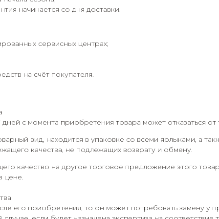
нтия начинается со дня доставки.
ированных сервисных центрах;
дств на счёт покупателя.
а
7 дней с момента приобретения товара может отказаться от 
оварный вид, находится в упаковке со всеми ярлыками, а та
ежащего качества, не подлежащих возврату и обмену.
его качество на другое торговое предложение этого товар
в цене.
тва
сле его приобретения, то он может потребовать замену у п
В случае, если будет назначена экспертиза на соответствие