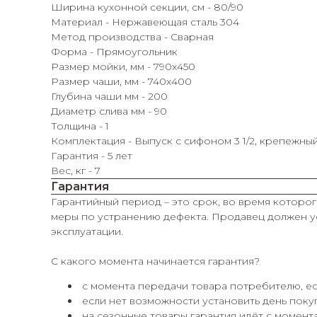
Ширина кухонной секции, см - 80/90
Материал - Нержавеющая сталь 304
Метод производства - Сварная
Форма - Прямоугольник
Размер мойки, мм - 790x450
Размер чаши, мм - 740x400
Глубина чаши мм - 200
Диаметр слива мм - 90
Толщина - 1
Комплектация - Выпуск с сифоном 3 1/2, крепежны
Гарантия - 5 лет
Вес, кг - 7
Гарантия
Гарантийный период – это срок, во время которог
меры по устранению дефекта. Продавец должен ус
эксплуатации.
С какого момента начинается гарантия?
с момента передачи товара потребителю, ес
если нет возможности установить день покуп
на сезонные товары гарантия идёт с момента