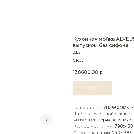
Кухонная мойка ALVEU
выпуском без сифона
Alveus
SKU:
138600,00
р.
КУПИТЬ
Тип монтажа:
Универсальн
Ширина кухонной секции, 
Материал:
Нержавеющая ст
Размер мойки, мм:
790x450
Размер чаши, мм:
740x400