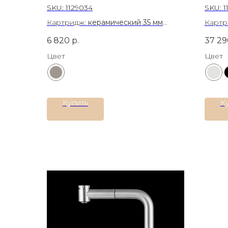
SKU:
1129034
SKU:
1
Картридж:
керамический 35 мм
Картр
Материал:
Латунь
Матер
6 820
р.
37 29
Цвет
Цвет
Купить
К