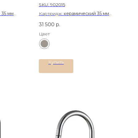
SKU:
902015
 35 мм
Картридж:
керамический 35 мм
сталь AISI
Материал:
Латунь
31 500
р.
Цвет
Купить