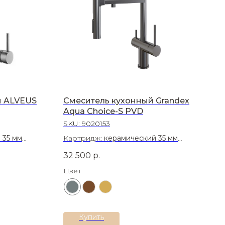
и ALVEUS
Смеситель кухонный Grandex
Aqua Choice-S PVD
SKU:
9020153
 35 мм
Картридж:
керамический 35 мм
Материал:
Латунь
32 500
р.
Цвет
Купить