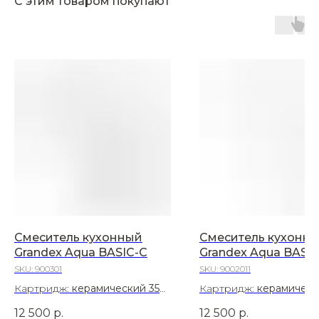
С этим товаром покупают
Смеситель кухонный
Смеситель кухонн
Grandex Aqua BASIC-C
Grandex Aqua BASIC
SKU:
900301
SKU:
9002011
Картридж:
керамический 35
Картридж:
керамическ
мм
мм
12 500
р.
12 500
р.
Материал:
Нержавеющая
Материал:
Нержавеющ