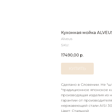
Кухонная мойка ALVEUS
Alveus
SKU:
17490,00
р.
КУПИТЬ
Сделано в Словении. Не "шт
"традиционное японское кач
производящая изделия из н
гарантии от производителя
нержавеющей стали AISI 304
Цвет: Стальной