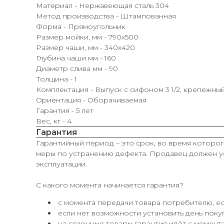
Материал - Нержавеющая сталь 304
Метод производства - Штампованная
Форма - Прямоугольник
Размер мойки, мм - 790х500
Размер чаши, мм - 340х420
Глубина чаши мм - 160
Диаметр слива мм - 90
Толщина - 1
Комплектация - Выпуск с сифоном 3 1/2, крепежны
Ориентация - Оборачиваемая
Гарантия - 5 лет
Вес, кг - 4
Гарантия
Гарантийный период – это срок, во время которог
меры по устранению дефекта. Продавец должен ус
эксплуатации.
С какого момента начинается гарантия?
с момента передачи товара потребителю, ес
если нет возможности установить день покуп
на сезонные товары гарантия идёт с момента