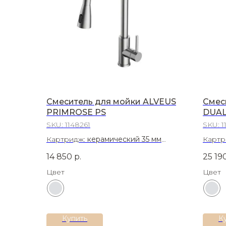
Смеситель для мойки ALVEUS
Смес
PRIMROSE PS
DUA
SKU:
1148261
SKU:
1
Картридж:
керамический 35 мм
Картр
Материал:
Нержавеющая сталь 304
Матер
14 850
р.
25 19
Цвет
Цвет
Купить
К