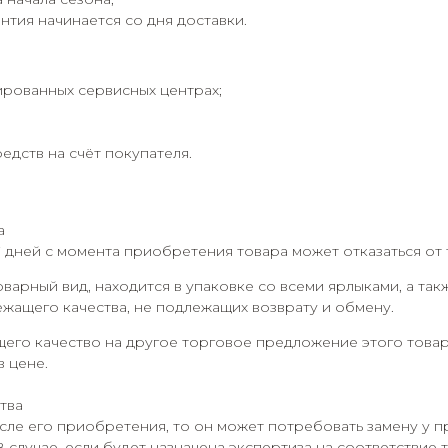
нтия начинается со дня доставки.
ированных сервисных центрах;
дств на счёт покупателя.
а
7 дней с момента приобретения товара может отказаться от 
оварный вид, находится в упаковке со всеми ярлыками, а та
ежащего качества, не подлежащих возврату и обмену.
его качество на другое торговое предложение этого товар
в цене.
тва
сле его приобретения, то он может потребовать замену у п
В случае, если будет назначена экспертиза на соответствие