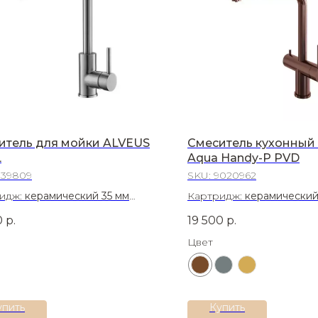
итель для мойки ALVEUS
Смеситель кухонный 
L
Aqua Handy-P PVD
139809
SKU:
9020962
идж:
керамический 35 мм
Картридж:
керамический
иал:
Латунь
Материал:
Нержавеющая 
0
р.
19 500
р.
304
Цвет
упить
Купить