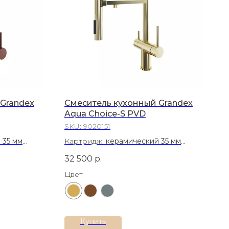
Grandex
Смеситель кухонный Grandex
Aqua Choice-S PVD
SKU:
9020151
 35 мм
Картридж:
керамический 35 мм
сталь AISI
Материал:
Латунь
32 500
р.
Цвет
Купить