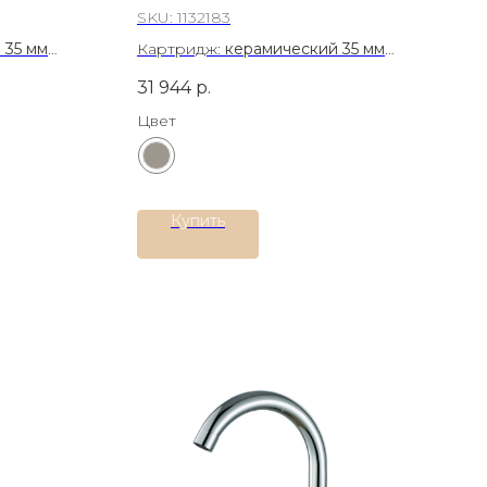
SKU:
1132183
 35 мм
Картридж:
керамический 35 мм
сталь AISI
Материал:
Латунь
31 944
р.
Цвет
Купить