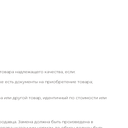
товара надлежащего качества, если:
кже есть документы на приобретение товара;
а или другой товар, идентичный по стоимости или
родавца. Замена должна быть произведена в
 товара указанным нормам, то обмен должен быть