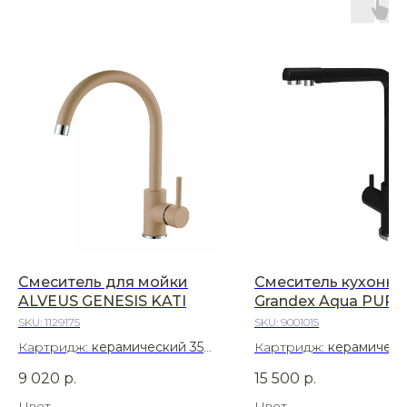
Смеситель для мойки
Смеситель кухонн
ALVEUS GENESIS KATI
Grandex Aqua PURE
SKU:
1129175
SKU:
9001015
Картридж:
керамический 35
Картридж:
керамическ
мм
мм
9 020
р.
15 500
р.
Материал:
Латунь
Материал:
Нержавеющ
сталь AISI 304
Цвет
Цвет