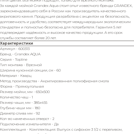
пяти цветах. Все мойки подходят, только для врезного монтажа.
За каждой мойкой Grandex Aqua стоит опыт известного бренда GRANDEX,
зарекомендовавшего себя в России как производитель качественного
акрилового камня. Продукция разработана с акцентом на безопасность,
долговечность и удобство, соответствует международным экологическим
стандартам и полностью безопасна для потребителя. Гарантия 5 лет
подтверждает надёжность и высокое качество продукции. А его срок
службы составляет более 20 лет.
Характеристики
Артикул - 600313
Бренд - Grandex AQUA
Серия - Topline
Тип монтажа - Врезной
Ширина кухонной секции, см - 60
Материал - Кварц
Метод производства - Акрилированная полиэфирная смола
Форма - Прямоугольная
Размер мойки, мм - 650х500
Количество чаш - 1
Размер чаши, мм - 385х455
Глубина чаши мм - 180
Диаметр слива мм - 92
Кол-во намеченных отверст - 2
Подключение измельчителя - Да
Комплектация - Комплектация: Выпуск с сифоном 3 1/2 с переливом,