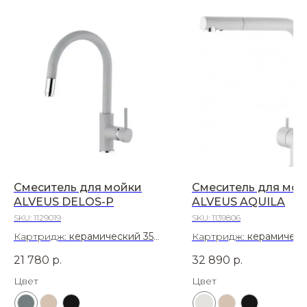
Смеситель для мойки
Смеситель для мой
ALVEUS DELOS-P
ALVEUS AQUILA
SKU:
1129019
SKU:
1139806
Картридж:
керамический 35
Картридж:
керамическ
мм
мм
21 780
р.
32 890
р.
Материал:
Латунь
Материал:
Латунь
Цвет
Цвет