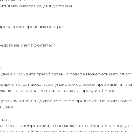
нтия начинается со дня доставки.
ированных сервисных центрах;
дств на счёт покупателя.
а
7 дней с момента приобретения товара может отказаться от 
оварный вид, находится в упаковке со всеми ярлыками, а та
ежащего качества, не подлежащих возврату и обмену.
его качество на другое торговое предложение этого товар
в цене.
тва
сле его приобретения, то он может потребовать замену у п
В случае, если будет назначена экспертиза на соответствие