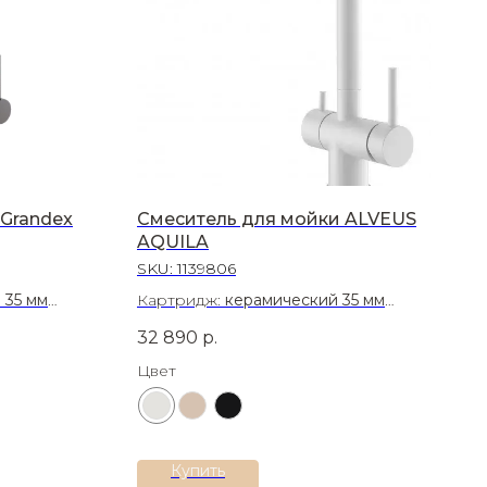
Grandex
Смеситель для мойки ALVEUS
AQUILA
SKU:
1139806
 35 мм
Картридж:
керамический 35 мм
Материал:
Латунь
32 890
р.
Цвет
Купить