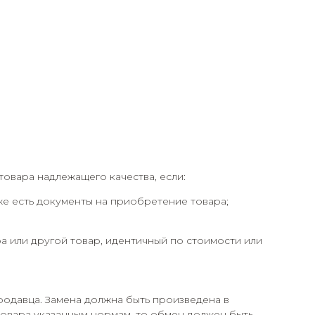
товара надлежащего качества, если:
кже есть документы на приобретение товара;
а или другой товар, идентичный по стоимости или
родавца. Замена должна быть произведена в
 товара указанным нормам, то обмен должен быть