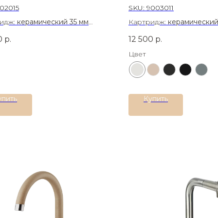
02015
SKU:
9003011
идж:
керамический 35 мм
Картридж:
керамический
иал:
Латунь
Материал:
Нержавеющая 
0
р.
12 500
р.
304
Цвет
упить
Купить