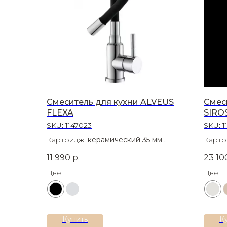
Смеситель для кухни ALVEUS
Смес
FLEXA
SIRO
SKU:
1147023
SKU:
1
Картридж:
керамический 35 мм
Картр
Материал:
Нержавеющая сталь 304
Матер
11 990
р.
23 10
Цвет
Цвет
Купить
К