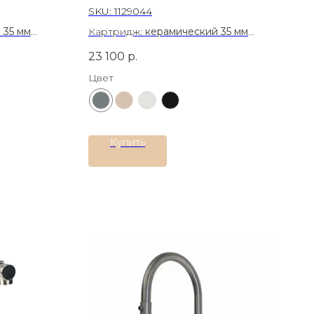
SKU:
1129044
 35 мм
Картридж:
керамический 35 мм
сталь AISI
Материал:
Латунь
23 100
р.
Цвет
Купить