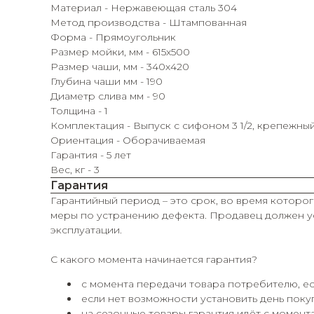
Материал - Нержавеющая сталь 304
Метод производства - Штампованная
Форма - Прямоугольник
Размер мойки, мм - 615х500
Размер чаши, мм - 340х420
Глубина чаши мм - 190
Диаметр слива мм - 90
Толщина - 1
Комплектация - Выпуск с сифоном 3 1/2, крепежны
Ориентация - Оборачиваемая
Гарантия - 5 лет
Вес, кг - 3
Гарантия
Гарантийный период – это срок, во время которог
меры по устранению дефекта. Продавец должен ус
эксплуатации.
С какого момента начинается гарантия?
с момента передачи товара потребителю, ес
если нет возможности установить день покуп
на сезонные товары гарантия идёт с момента