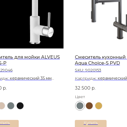
итель для мойки ALVEUS
Смеситель кухонный 
S-P
Aqua Choice-S PVD
129046
SKU:
9020153
идж:
керамический 35 мм
Картридж:
керамический
иал:
Латунь
Материал:
Латунь
0
р.
32 500
р.
Цвет
упить
Купить