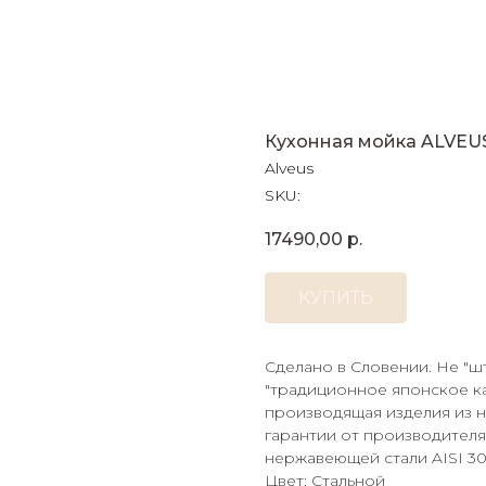
Кухонная мойка ALVEUS
Alveus
SKU:
17490,00
р.
КУПИТЬ
Сделано в Словении. Не "шт
"традиционное японское кач
производящая изделия из н
гарантии от производителя
нержавеющей стали AISI 304
Цвет: Стальной