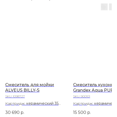
Смеситель для мойки
Смеситель кухонн
ALVEUS BILLY-S
Grandex Aqua PURE
SKU:
1098727
SKU:
900101
Картридж:
керамический 35
Картридж:
керамическ
мм
мм
30 690
р.
15 500
р.
Материал:
Латунь
Материал:
Нержавеющ