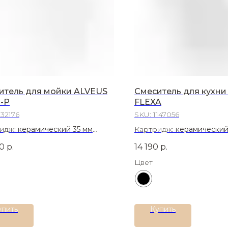
итель для мойки ALVEUS
Смеситель для кухни
-P
FLEXA
132176
SKU:
1147056
идж:
керамический 35 мм
Картридж:
керамический
иал:
Латунь
Материал:
Нержавеющая 
0
р.
14 190
р.
Цвет
упить
Купить