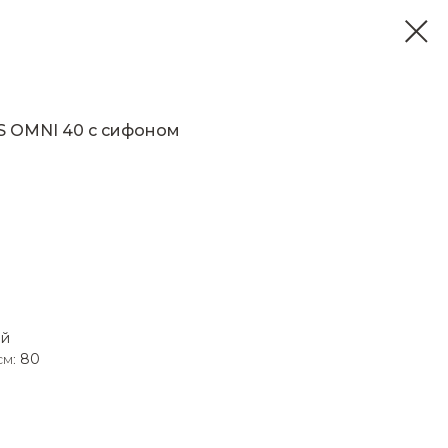
S OMNI 40 с сифоном
ый
см:
80