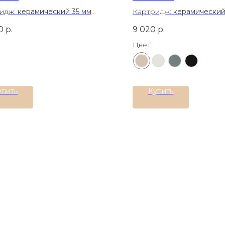
идж:
керамический 35 мм
Картридж:
керамический
иал:
Латунь
Материал:
Латунь
0
р.
9 020
р.
Цвет
упить
Купить