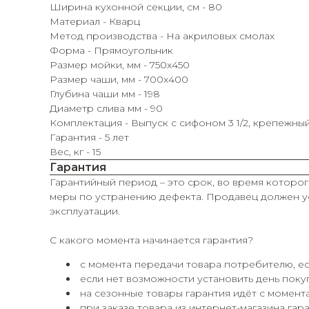
Ширина кухонной секции, см - 80
Материал - Кварц
Метод производства - На акриловых смолах
Форма - Прямоугольник
Размер мойки, мм - 750x450
Размер чаши, мм - 700x400
Глубина чаши мм - 198
Диаметр слива мм - 90
Комплектация - Выпуск с сифоном 3 1/2, крепежны
Гарантия - 5 лет
Вес, кг - 15
Гарантия
Гарантийный период – это срок, во время которог
меры по устранению дефекта. Продавец должен ус
эксплуатации.
С какого момента начинается гарантия?
с момента передачи товара потребителю, ес
если нет возможности установить день покуп
на сезонные товары гарантия идёт с момента
при заказе товара из интернет-магазина гара