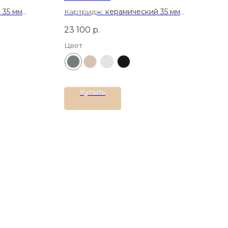
 35 мм
Картридж:
керамический 35 мм
Материал:
Латунь
23 100
р.
Цвет
Купить