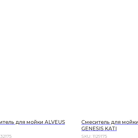
итель для мойки ALVEUS
Смеситель для мойк
GENESIS KATI
132175
SKU:
1129175