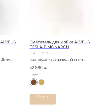
 ALVEUS
Смеситель для мойки ALVEUS
TESLA-P MONARCH
SKU:
1129049
 35 мм
Картридж:
керамический 35 мм
сталь 304
Материал:
Латунь
32 890
р.
Цвет
Купить