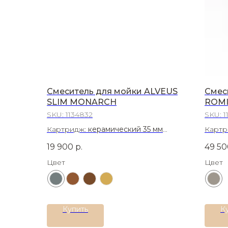
Смеситель для мойки ALVEUS
Смес
SLIM MONARCH
ROMI
SKU:
1134832
SKU:
1
Картридж:
керамический 35 мм
Картр
Материал:
Латунь
Матер
19 900
р.
49 50
Цвет
Цвет
Купить
К