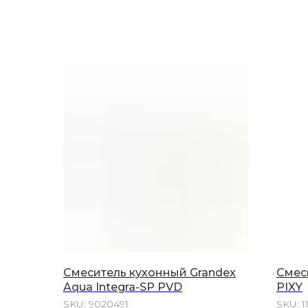
Смеситель кухонный Grandex
Смес
Aqua Integra-SP PVD
PIXY
SKU:
9020491
SKU:
1