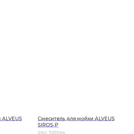
и ALVEUS
Смеситель для мойки ALVEUS
SIROS-P
SKU:
1129044